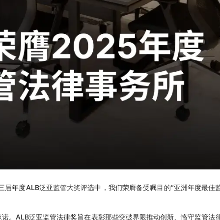
第三届年度ALB泛亚监管大奖评选中，我们荣膺备受瞩目的“亚洲年度最佳
诺。ALB泛亚监管法律奖旨在表彰那些突破界限推动创新、恪守监管法