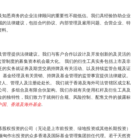
及知悉商务的企业法律顾问的重要性不能低估。我们具经验协助企业
域的法律建议，包括合约协议、内部管理及雇用问题、合营企业、特
资料。
及管理提供法律建议。我们与客户合作以设计及开发创新的及灵活的
管制度的募集资本机会最大化。 我们的衍生工具实务包括上市及非
泛的实务就证券及期货交易持牌及有关活动、以及持续监管合规及证
、基金经理及有关营销、持牌及基金管理的监管事宜提供法律建议。
人、管理人及注册处处长。 我们就于香港及海外司法管辖区成立私
公司、多组合及有限合伙架构。我们亦就有关使用杠杆及衍生工具及
金的独特性，我们致力于就例行合规、风险控制、配售文件的披露标
中国、香港及海外基金
.
募股权投资的公司（无论是上市前投资、绿地投资或其他长期投资）
缅甸作出投资的众多香港及国际基金管理集团担任代理。若干天然资