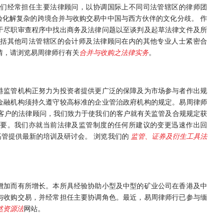
们经常担任主要法律顾问，以协调国际上不同司法管辖区的律师团
化解复杂的跨境合并与收购交易中中国与西方伙伴的文化分歧。 作
于尽职审查程序中找出商务及法律问题以至谈判及起草法律文件及所
括其他司法管辖区的会计师及法律顾问在内的其他专业人士紧密合
情，请浏览易周律师行有关
合并与收购之法律实务
。
港监管机构正努力为投资者提供更广泛的保障及为市场参与者作出规
金融机构须持久遵守较高标准的企业管治政府机构的规定。易周律师
客户的法律顾问，我们致力于使我们的客户就有关监管及合规规定获
要。我们亦就当前法律及监管制度的任何所建议的变更迅速作出回
管提供最新的培训及研讨会。 浏览我们的
监管、证券及衍生工具法
增加而有所增长。本所具经验协助小型及中型的矿业公司在香港及中
与收购交易，并经常担任主要协调角色。最近，易周律师行已参与缅
然资源法
网站。