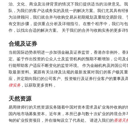
治、文化、商业及法律背景的情况下我们提供适当的法律意见。我
队，为我们的客户达成务实的及统一的解决方案。我们尤其具有经验
为法律顾问，我们就合并与收购交易从初期规划及重组交易阶段、
有交割步骤，提供重点分析及详细指引。在整个程序中，我们与包
作，以找出合适的解决方案。 关于我们的合并与收购实务的更多详
合规及证券
当前国际趋势表明进一步加强金融及证券监管，香港亦非例外。香
定。鉴于作出投资的公众人士及监管机构的预期不断增加，公司及
行能帮助客户适应不断变化的监管环境。 作为金融机构及跨国公司
取最新资料。紧跟有关法律及法规的最新发展对我们的客户极其重
应，并定期向我们的公司客户、投资银行及证券行业客户的董事及高
律实务
，以获取更多资料 。
天然资源
易周律师行的天然资源实务随着中国对资本需求及矿业海外收购的
国内地市场募集资本。近年来，本所已参与数十次矿业的跨境合并
甸的矿业投资项目，并在缅甸设立了代表处。 请进入我们的
香港天