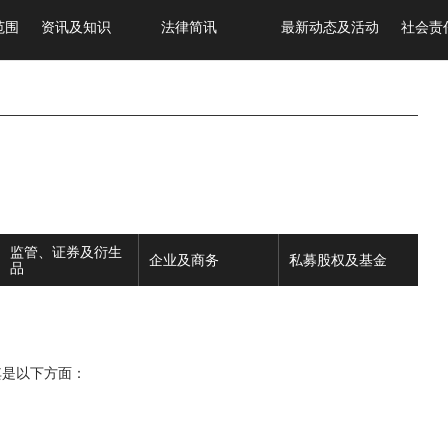
范围
资讯及知识
法律简讯
最新动态及活动
社会责
监管、证券及衍生
企业及商务
私募股权及基金
品
其是以下方面：