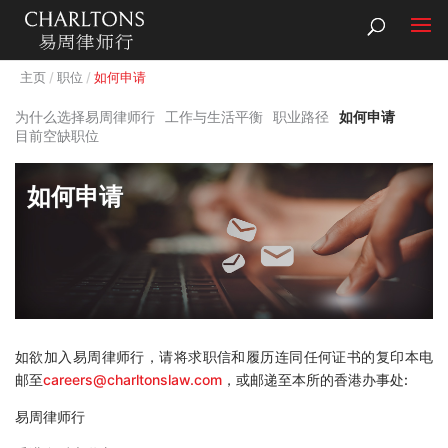
主页
职位
如何申请
为什么选择易周律师行
工作与生活平衡
职业路径
如何申请
目前空缺职位
如何申请
如欲加入易周律师行，请将求职信和履历连同任何证书的复印本电
邮至
careers@charltonslaw.com
，或邮递至本所的香港办事处:
易周律师行