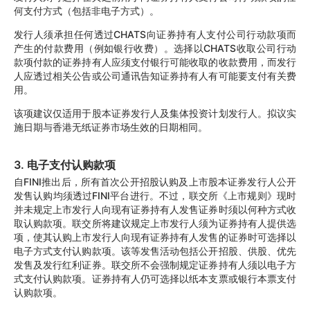
何支付方式（包括非电子方式）。
发行人须承担任何透过CHATS向证券持有人支付公司行动款项而
产生的付款费用（例如银行收费）。选择以CHATS收取公司行动
款项付款的证券持有人应须支付银行可能收取的收款费用，而发行
人应透过相关公告或公司通讯告知证券持有人有可能要支付有关费
用。
该项建议仅适用于股本证券发行人及集体投资计划发行人。拟议实
施日期与香港无纸证券市场生效的日期相同。
3. 电子支付认购款项
自FINI推出后，所有首次公开招股认购及上市股本证券发行人公开
发售认购均须透过FINI平台进行。不过，联交所《上市规则》现时
并未规定上市发行人向现有证券持有人发售证券时须以何种方式收
取认购款项。联交所将建议规定上市发行人须为证券持有人提供选
项，使其认购上市发行人向现有证券持有人发售的证券时可选择以
电子方式支付认购款项。该等发售活动包括公开招股、供股、优先
发售及发行红利证券。联交所不会强制规定证券持有人须以电子方
式支付认购款项。证券持有人仍可选择以纸本支票或银行本票支付
认购款项。