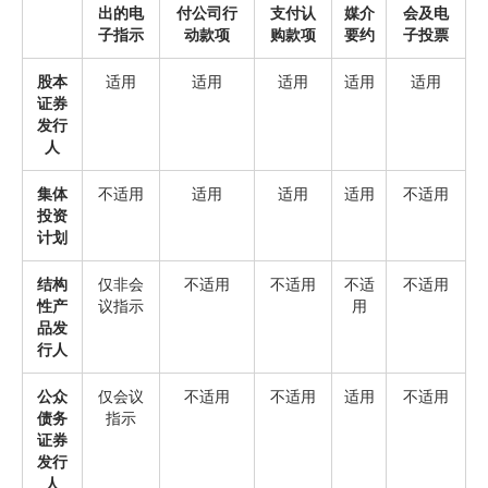
出的电
付公司行
支付认
媒介
会及电
子指示
动款项
购款项
要约
子投票
股本
适用
适用
适用
适用
适用
证券
发行
人
集体
不适用
适用
适用
适用
不适用
投资
计划
结构
仅非会
不适用
不适用
不适
不适用
性产
议指示
用
品发
行人
公众
仅会议
不适用
不适用
适用
不适用
债务
指示
证券
发行
人