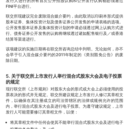
发行人进行的所有首次公开招股认购和公开发行认购都必须通过
FINI平台进行。
联交所现建议完全废除混合媒介要约，由此取消以印刷本形式提供
股本证券、集体投资计划及债务证券公开发售的申请表格的选项。
公开发售股本证券及集体投资计划的申请必须透过网上认购方式进
行。债务证券公开发售的认购将继续透过诸如配售银行及／或香港
结算等渠道进行。
该项建议的实施日期将在联交所咨询总结中列明。无论如何，亦不
会早于引入混合媒介要约的2011年制定的《类别豁免公告》的废
除日期。
5. 关于联交所上市发行人举行混合式股东大会及电子投票
的规定
现行联交所《上市规则》对股东大会的形式或大会上必须使用的投
票表决的形式并无规定。联交所建议规定上市发行人修订其章程文
件，以确保在其注册成立的司法管辖区的法律或规例允许的范围
内，举行混合式股东大会及进行电子投票。为遵守建议规定，上市
发行人可能需要修订其章程文件，以便：
将其章程文件中任何会使其不能举行混合式股东大会及进行电子