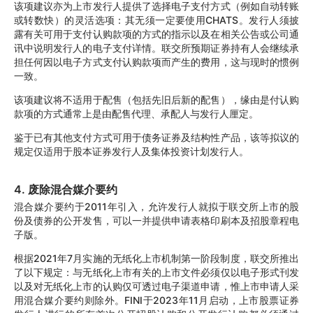
该项建议亦为上市发行人提供了选择电子支付方式（例如自动转账
或转数快）的灵活选项：其无须一定要使用CHATS。发行人须披
露有关可用于支付认购款项的方式的指示以及在相关公告或公司通
讯中说明发行人的电子支付详情。联交所预期证券持有人会继续承
担任何因以电子方式支付认购款项而产生的费用，这与现时的惯例
一致。
该项建议将不适用于配售（包括先旧后新的配售），缘由是付认购
款项的方式通常上是由配售代理、承配人与发行人厘定。
鉴于已有其他支付方式可用于债务证券及结构性产品，该等拟议的
规定仅适用于股本证券发行人及集体投资计划发行人。
4. 废除混合媒介要约
混合媒介要约于2011年引入，允许发行人就拟于联交所上市的股
份及债券的公开发售，可以一并提供申请表格印刷本及招股章程电
子版。
根据2021年7月实施的无纸化上市机制第一阶段制度，联交所推出
了以下规定：与无纸化上市有关的上市文件必须仅以电子形式刊发
以及对无纸化上市的认购仅可透过电子渠道申请，惟上市申请人采
用混合媒介要约则除外。FINI于2023年11月启动，上市股票证券