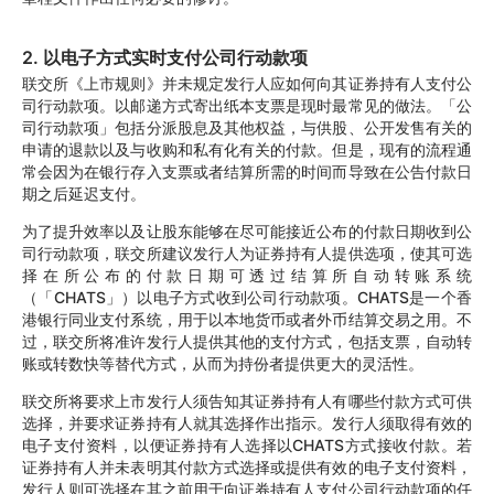
2. 以电子方式实时支付公司行动款项
联交所《上市规则》并未规定发行人应如何向其证券持有人支付公
司行动款项。以邮递方式寄出纸本支票是现时最常见的做法。「公
司行动款项」包括分派股息及其他权益，与供股、公开发售有关的
申请的退款以及与收购和私有化有关的付款。但是，现有的流程通
常会因为在银行存入支票或者结算所需的时间而导致在公告付款日
期之后延迟支付。
为了提升效率以及让股东能够在尽可能接近公布的付款日期收到公
司行动款项，联交所建议发行人为证券持有人提供选项，使其可选
择在所公布的付款日期可透过结算所自动转账系统
（「CHATS」）以电子方式收到公司行动款项。CHATS是一个香
港银行同业支付系统，用于以本地货币或者外币结算交易之用。不
过，联交所将准许发行人提供其他的支付方式，包括支票，自动转
账或转数快等替代方式，从而为持份者提供更大的灵活性。
联交所将要求上市发行人须告知其证券持有人有哪些付款方式可供
选择，并要求证券持有人就其选择作出指示。发行人须取得有效的
电子支付资料，以便证券持有人选择以CHATS方式接收付款。若
证券持有人并未表明其付款方式选择或提供有效的电子支付资料，
发行人则可选择在其之前用于向证券持有人支付公司行动款项的任