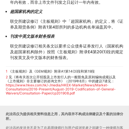
年内有效，而非上市文件刊发之日起计一年内有效。
超国家机构的定义
联交所建议修订《主板规则》中「超国家机构」的定义，将《证
券及期货条例》附表1第4部所列的多边机构名单涵盖其中。
刊发中英文版本财务报表
联交所建议修订相关条文以要求公众债务证券发行人（国家机构
及超国家机构除外）按照《主板规则》附录E4第20(1)段的规定
刊发英文及中文版本的财务报表。
1
《主板规则》及《GEM规则》附录A1第14(3)段和第19段
2
见《将有关首次公开招股及上市发行人的一般豁免及原则编纳成规以及
《上市规则》非主要修订的咨询文件》（2019年8月）中的建议7请见：
https://www.hkex.com.hk/-/media/HKEX-Market/News/Market-
Consultations/2016-Present/August-2019-Codification-of-General-
Waivers/Consultation-Paper/cp201908.pdf
此法讯仅为提供相关资料信息之用，其内容并不构成法律建议及个案的法律分
析。
此法讯的发送并不是为了在易周律师行与用户或浏览者之间建立一种律师与客