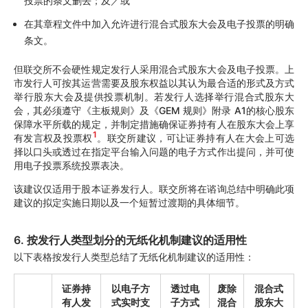
投票的条文删去；及／或
在其章程文件中加入允许进行混合式股东大会及电子投票的明确
条文。
但联交所不会硬性规定发行人采用混合式股东大会及电子投票。上
市发行人可按其运营需要及股东权益以其认为最合适的形式及方式
举行股东大会及提供投票机制。若发行人选择举行混合式股东大
会，其必须遵守《主板规则》及《GEM 规则》附录 A1的核心股东
保障水平所载的规定，并制定措施确保证券持有人在股东大会上享
1
有发言权及投票权
。联交所建议，可让证券持有人在大会上可选
择以口头或透过在指定平台输入问题的电子方式作出提问，并可使
用电子投票系统投票表决。
该建议仅适用于股本证券发行人。联交所将在谘询总结中明确此项
建议的拟定实施日期以及一个短暂过渡期的具体细节。
6. 按发行人类型划分的无纸化机制建议的适用性
以下表格按发行人类型总结了无纸化机制建议的适用性：
证券持
以电子方
透过电
废除
混合式
有人发
式实时支
子方式
混合
股东大