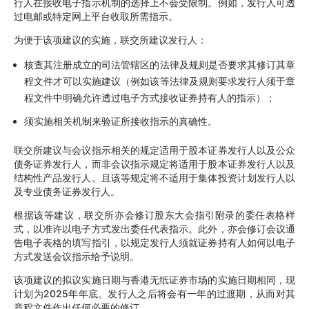
行人在接收电子指示机制的选择上不会受限制。例如，发行人可透
过电邮或特定网上平台收取所需指示。
为便于该项建议的实施，联交所建议发行人：
核查其注册成立的司法管辖区的法律及规则是否要求其修订其章
程文件才可以实施建议（例如该等法律及规则要求发行人须于章
程文件中明确允许透过电子方式接收证券持有人的指示）；
须实施相关机制来验证所接收指示的真确性。
联交所建议与会议指示相关的规定适用于股本证券发行人以及公众
债务证券发行人，而非会议指示规定将适用于股本证券发行人以及
结构性产品发行人。且该等规定将不适用于集体投资计划发行人以
及专业债务证券发行人。
根据该等建议，联交所亦会修订股东大会指引附录的委任表格样
式，以准许以电子方式发出委任代表指示。此外，亦会修订会议通
告电子表格的填写指引，以规定发行人须就证券持有人如何以电子
方式发送会议指示给予说明。
该项建议的拟议实施日期与香港无纸证券市场的实施日期相同，现
计划为2025年年底。发行人之后将会有一年的过渡期，从而对其
章程文件作出任何必要的修订。