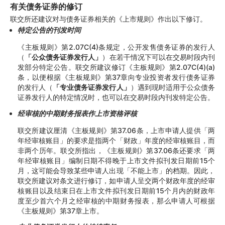
有关债务证券的修订
联交所还建议对与债务证券相关的《上市规则》作出以下修订。
特定公告的刊发时间
《主板规则》第2.07C(4)条规定，公开发售债务证券的发行人
（
「公众债务证券发行人」
）在若干情况下可以在交易时段内刊
发部分特定公告。联交所建议修订《主板规则》第2.07C(4)(a)
条，以便根据《主板规则》第37章向专业投资者发行债务证券
的发行人（
「专业债务证券发行人」
）遇到现时适用于公众债务
证券发行人的特定情况时，也可以在交易时段内刊发特定公告。
经审核的中期财务报表作上市资格评核
联交所建议厘清《主板规则》第37.06条，上市申请人提供「两
年经审核账目」的要求是指两个「财政」年度的经审核账目，而
非两个历年。联交所指出，《主板规则》第37.06条还要求「两
年经审核账目」编制日期不得晚于上市文件拟刊发日期前15个
月，这可能会导致某些申请人出现「不能上市」的档期。因此，
联交所建议对条文进行修订，如申请人呈交两个财政年度的经审
核账目以及结束日在上市文件拟刊发日期前15个月内的财政年
度至少首六个月之经审核的中期财务报表，那么申请人可根据
《主板规则》第37章上市。