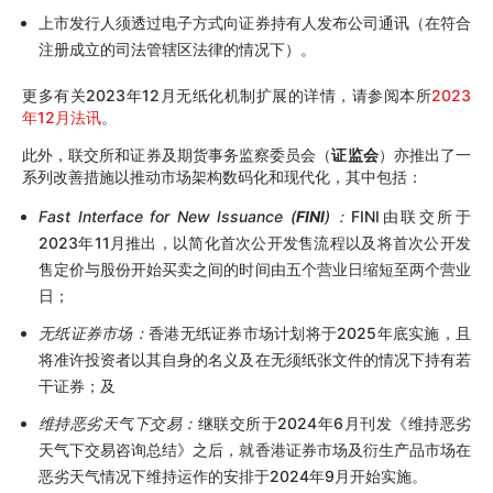
上市发行人须透过电子方式向证券持有人发布公司通讯（在符合
注册成立的司法管辖区法律的情况下）。
更多有关2023年12月无纸化机制扩展的详情，请参阅本所
2023
年12月法讯
。
此外，联交所和证券及期货事务监察委员会（
证监会
）亦推出了一
系列改善措施以推动市场架构数码化和现代化，其中包括：
Fast Interface for New Issuance (
FINI
)：
FINI由联交所于
2023年11月推出，以简化首次公开发售流程以及将首次公开发
售定价与股份开始买卖之间的时间由五个营业日缩短至两个营业
日；
无纸证券市场：
香港无纸证券市场计划将于2025年底实施，且
将准许投资者以其自身的名义及在无须纸张文件的情况下持有若
干证券；及
维持恶劣天气下交易：
继联交所于2024年6月刊发《维持恶劣
天气下交易咨询总结》之后，就香港证券市场及衍生产品市场在
恶劣天气情况下维持运作的安排于2024年9月开始实施。