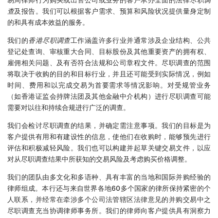
查
及报告。我们可以根据客户需求、预算和风险状况提供量身定制
的和具有成本效益的服务。
我们的
香港尽职调查
工作涵盖许多行业并通常涉及企业结构、公共
登记处查询、审核重大合同、目标股份及其他重要资产的拥有权、
雇佣相关问题、及有否符合法规和公司章程文件。尽职调查的范围
将取决于收购的目的和目标行业，并且还可能受到实际情况，例如
时间、费用和以完成交易为首要需求等情况影响。对受规管业务
（如香港证监会持牌法团及其他金融中介机构）进行尽职调查可能
需要对以往和持续合规进行广泛的调查。
我们会检讨尽职调查的结果，并确定需注意事项。我们的目标是为
客户提供有用和有建设性的信息，使他们在收购时，能够预先进行
评估和积极减轻风险。我们也可以构建并起草关键交易文件，以应
对从尽职调查结果中所获知的交易风险及考虑购买价格调整。
我们的团队由多文化和多语种、具有丰富的当地和国际并购经验的
律师组成。本行还与来自世界各地60多个国家的律所保持紧密的个
人联系，并经常在牵涉多个公司法管辖区法律意见的并购交易中之
尽职调查充当协调律师事务所。我们的律师向客户提供具有洞察力