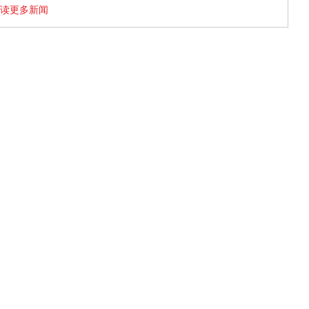
读更多新闻
25年易周律师行版权所有。易周律师行保留所有权利。