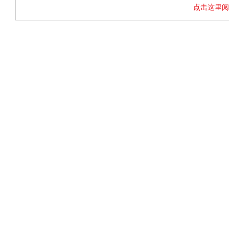
点击这里阅
条款
隐私
超链接政策
网站地图
© 20