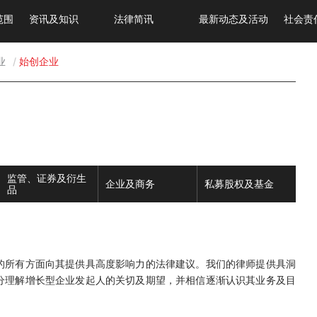
范围
资讯及知识
法律简讯
最新动态及活动
社会责
业
始创企业
监管、证券及衍生
企业及商务
私募股权及基金
品
的所有方面向其提供具高度影响力的法律建议。我们的律师提供具洞
分理解增长型企业发起人的关切及期望，并相信逐渐认识其业务及目